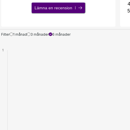
Lämna en recension
5
Filter
1 månad
3 månader
6 månader