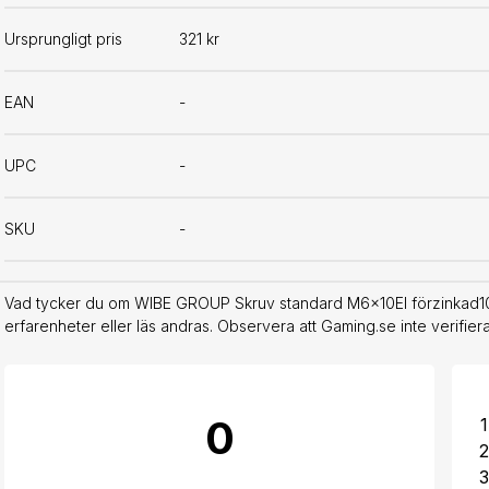
Ursprungligt pris
321 kr
EAN
-
UPC
-
SKU
-
Vad tycker du om WIBE GROUP Skruv standard M6x10El förzinkad100 
erfarenheter eller läs andras. Observera att Gaming.se inte verifie
0
1
2
3