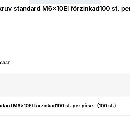
v standard M6x10El förzinkad100 st. per 
SGRAF
WIBE GROUP Skruv standard M6x10El förzinkad100 st. per påse - (100 st.)