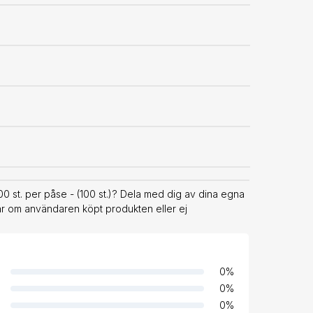
st. per påse - (100 st.)? Dela med dig av dina egna
rar om användaren köpt produkten eller ej
0
%
0
%
0
%