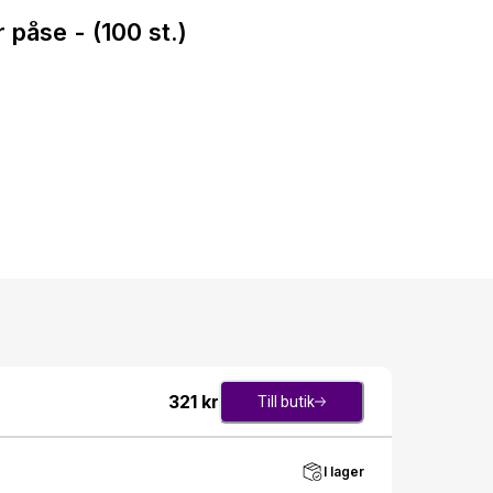
påse - (100 st.)
321
kr
Till butik
I lager