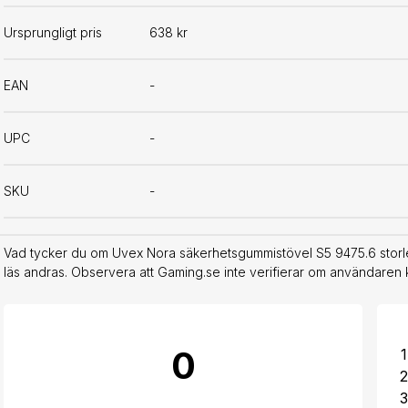
Ursprungligt pris
638 kr
EAN
-
UPC
-
SKU
-
Vad tycker du om Uvex Nora säkerhetsgummistövel S5 9475.6 storle
läs andras. Observera att Gaming.se inte verifierar om användaren 
0
1
2
3