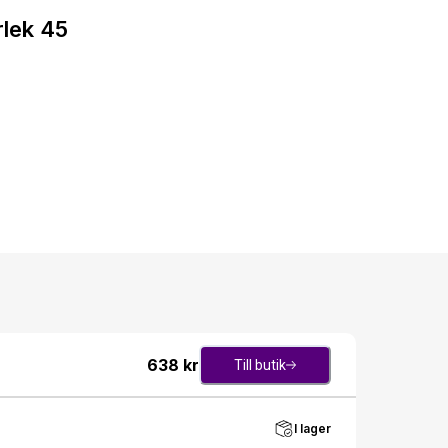
lek 45
638
kr
Till butik
I lager