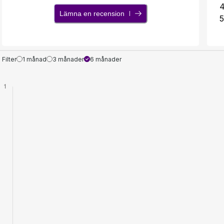
Lämna en recension
5
Filter
1 månad
3 månader
6 månader