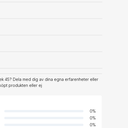
k 45? Dela med dig av dina egna erfarenheter eller
köpt produkten eller ej
0
%
0
%
0
%