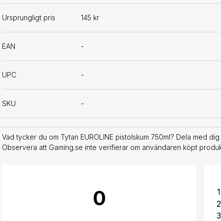
Ursprungligt pris
145 kr
EAN
-
UPC
-
SKU
-
Vad tycker du om Tytan EUROLINE pistolskum 750ml? Dela med dig a
Observera att Gaming.se inte verifierar om användaren köpt produkt
0
1
2
3