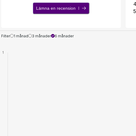
Lämna en recension
5
Filter
1 månad
3 månader
6 månader