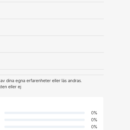
v dina egna erfarenheter eller läs andras.
en eller ej
0
%
0
%
0
%