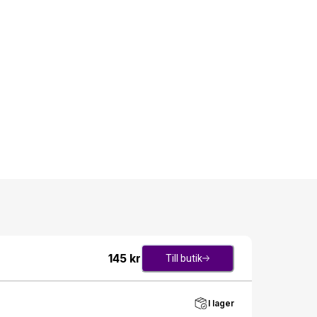
145
kr
Till butik
I lager