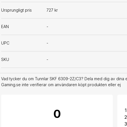
Ursprungligt pris
727 kr
EAN
-
UPC
-
SKU
-
Vad tycker du om Tunnlar SKF 6309-2Z/C3? Dela med dig av dina eg
Gaming.se inte verifierar om användaren köpt produkten eller ej
0
1
2
3