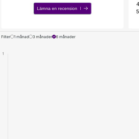
Lämna en recension
5
Filter
1 månad
3 månader
6 månader