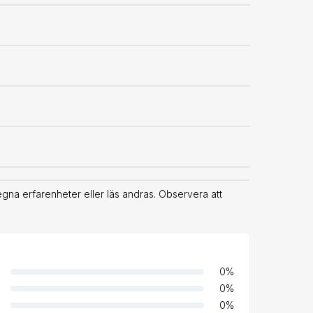
na erfarenheter eller läs andras. Observera att
0
%
0
%
0
%