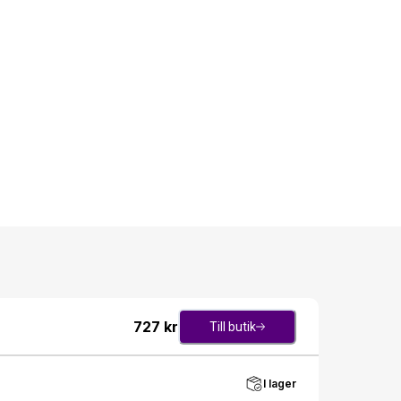
727
kr
Till butik
I lager