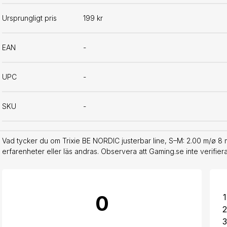
Ursprungligt pris
199 kr
EAN
-
UPC
-
SKU
-
Vad tycker du om Trixie BE NORDIC justerbar line, S–M: 2.00 m/ø 
erfarenheter eller läs andras. Observera att Gaming.se inte verifie
0
1
2
3