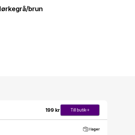
Mørkegrå/brun
199
kr
Till butik
I lager