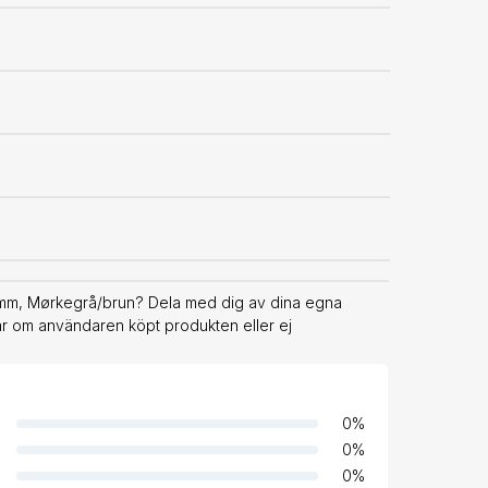
8 mm, Mørkegrå/brun? Dela med dig av dina egna
rar om användaren köpt produkten eller ej
0
%
0
%
0
%