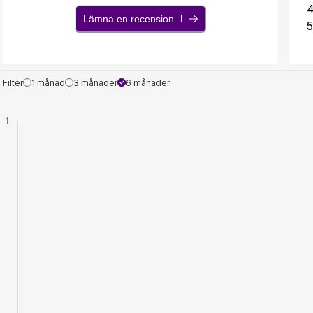
Lämna en recension
5
Filter
1 månad
3 månader
6 månader