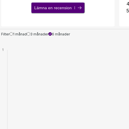
Lämna en recension
5
Filter
1 månad
3 månader
6 månader