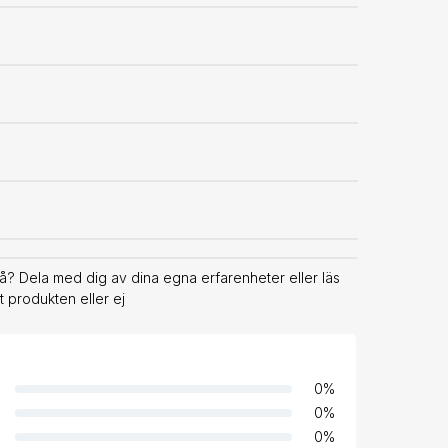
? Dela med dig av dina egna erfarenheter eller läs
 produkten eller ej
0
%
0
%
0
%