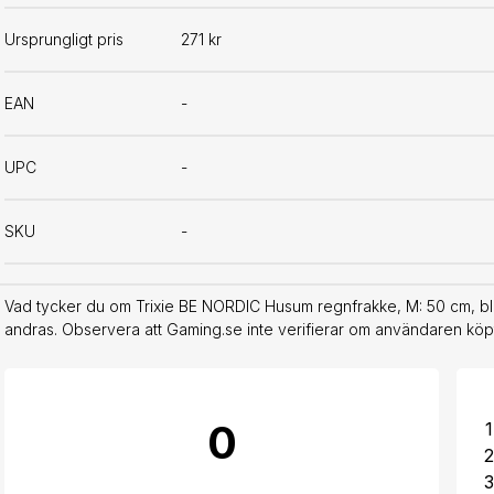
Ursprungligt pris
271 kr
EAN
-
UPC
-
SKU
-
Vad tycker du om Trixie BE NORDIC Husum regnfrakke, M: 50 cm, blå
andras. Observera att Gaming.se inte verifierar om användaren köpt
0
1
2
3