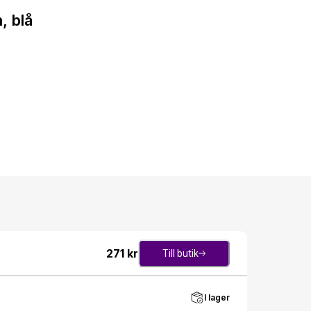
, blå
271
kr
Till butik
I lager