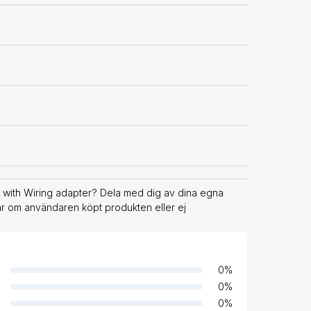
 with Wiring adapter? Dela med dig av dina egna
rar om användaren köpt produkten eller ej
0
%
0
%
0
%