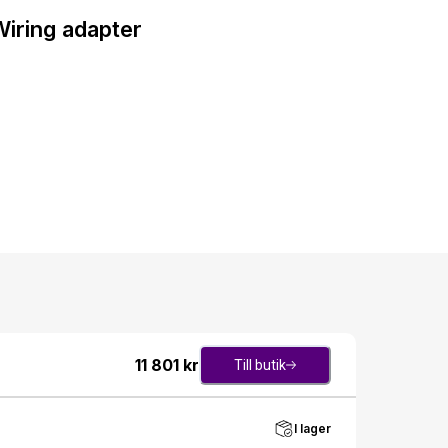
iring adapter
11 801
kr
Till butik
I lager