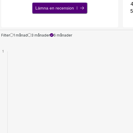
Lämna en recension
5
Filter
1 månad
3 månader
6 månader