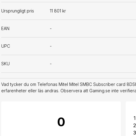
Ursprungligt pris
11 801 kr
EAN
-
UPC
-
SKU
-
Vad tycker du om Telefonas Mitel Mitel SMBC Subscriber card 8DSI
erfarenheter eller läs andras. Observera att Gaming.se inte verifie
0
1
2
3