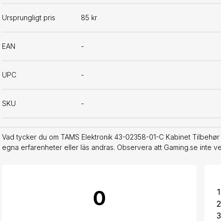
Ursprungligt pris
85 kr
EAN
-
UPC
-
SKU
-
Vad tycker du om TAMS Elektronik 43-02358-01-C Kabinet Tilbehør 
egna erfarenheter eller läs andras. Observera att Gaming.se inte v
0
1
2
3