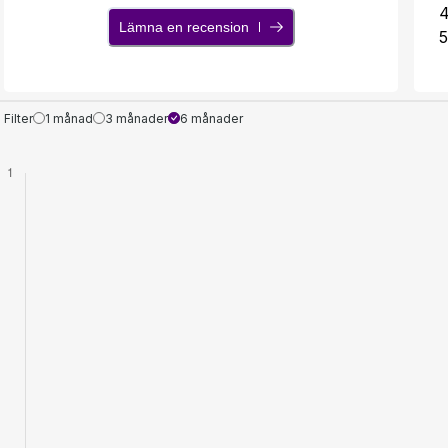
Lämna en recension
5
Filter
1 månad
3 månader
6 månader