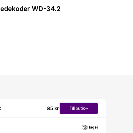
iftedekoder WD-34.2
2
85
kr
Till butik
I lager