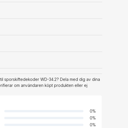
til sporskiftedekoder WD-34.2? Dela med dig av dina
erifierar om användaren köpt produkten eller ej
0
%
0
%
0
%