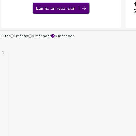
Lämna en recension
5
Filter
1 månad
3 månader
6 månader