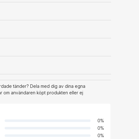
ärdade tänder? Dela med dig av dina egna
rar om användaren köpt produkten eller ej
0
%
0
%
0
%