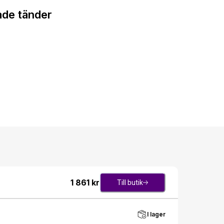
ade tänder
1 861
kr
Till butik
I lager