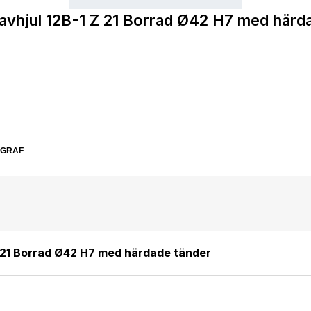
avhjul 12B-1 Z 21 Borrad Ø42 H7 med härd
SGRAF
Z 21 Borrad Ø42 H7 med härdade tänder