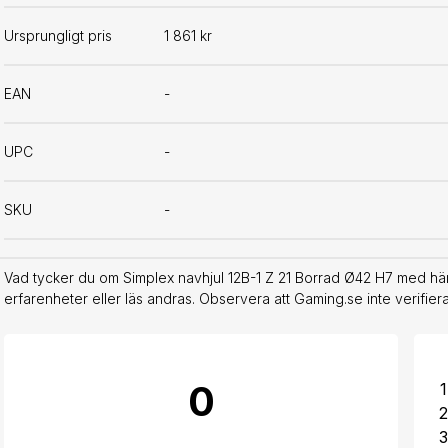
Ursprungligt pris
1 861 kr
EAN
-
UPC
-
SKU
-
Vad tycker du om Simplex navhjul 12B-1 Z 21 Borrad Ø42 H7 med h
erfarenheter eller läs andras. Observera att Gaming.se inte verifie
0
1
2
3