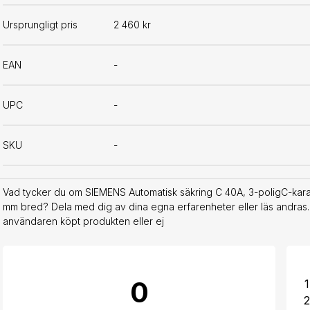
Ursprungligt pris
2 460 kr
EAN
-
UPC
-
SKU
-
Vad tycker du om SIEMENS Automatisk säkring C 40A, 3-poligC-kara
mm bred? Dela med dig av dina egna erfarenheter eller läs andras.
användaren köpt produkten eller ej
0
1
2