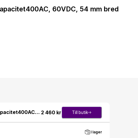
skapacitet400AC, 60VDC, 54 mm bred
apacitet400AC,
2 460
kr
Till butik
I lager