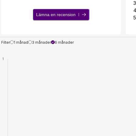
3
Lämna en recension
5
Filter
1 månad
3 månader
6 månader