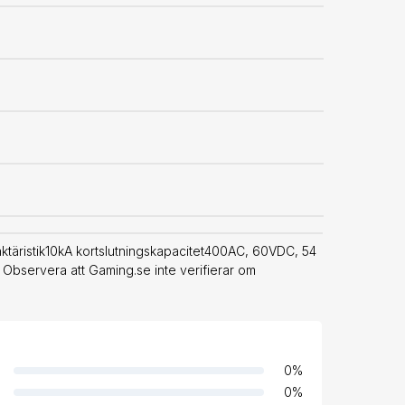
ktäristik10kA kortslutningskapacitet400AC, 60VDC, 54
 Observera att Gaming.se inte verifierar om
0
%
0
%