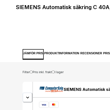
SIEMENS Automatisk säkring C 40A,
JÄMFÖR PRIS
PRODUKTINFORMATION
RECENSIONER
PRI
Filter
Pris inkl. frakt
I lager
SIEMENS Automatisk säk
60VDC, 54 mm bred