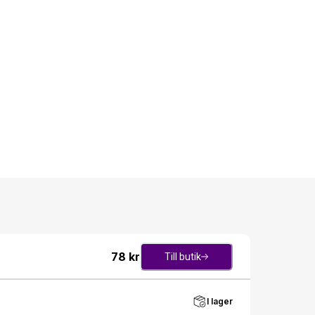
78
kr
Till butik
I lager