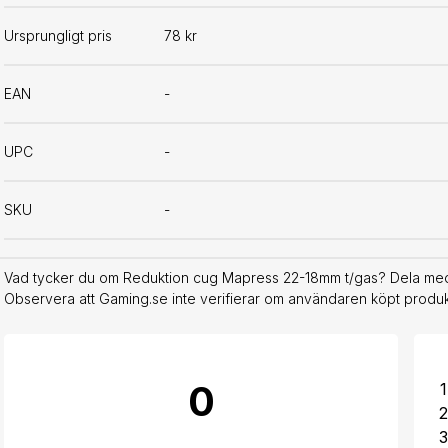
Ursprungligt pris
78 kr
EAN
-
UPC
-
SKU
-
Vad tycker du om Reduktion cug Mapress 22-18mm t/gas? Dela med d
Observera att Gaming.se inte verifierar om användaren köpt produkt
0
1
2
3