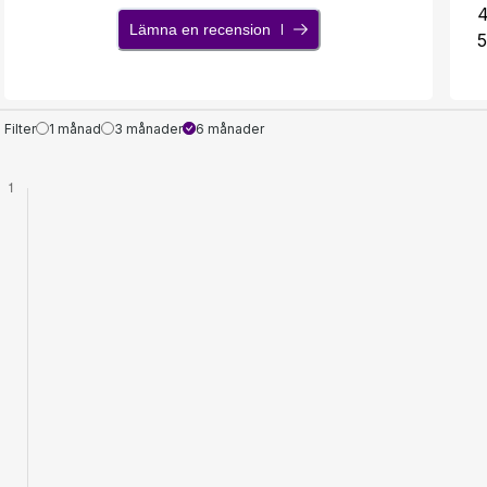
Lämna en recension
5
Filter
1 månad
3 månader
6 månader