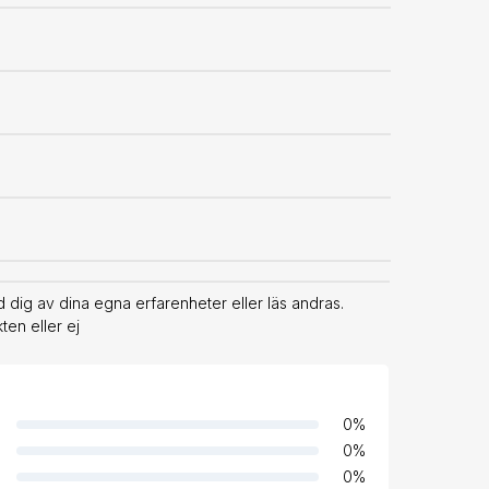
ig av dina egna erfarenheter eller läs andras.
en eller ej
0
%
0
%
0
%