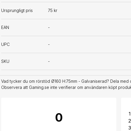
Ursprungligt pris
75 kr
EAN
-
UPC
-
SKU
-
Vad tycker du om rörstöd Ø160 H:75mm - Galvaniserad? Dela med di
Observera att Gaming.se inte verifierar om användaren köpt produkt
0
1
2
3