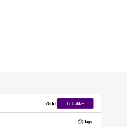
75
kr
Till butik
I lager