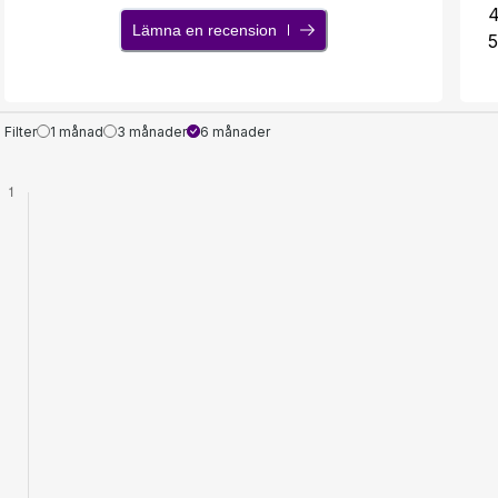
Lämna en recension
5
Filter
1 månad
3 månader
6 månader