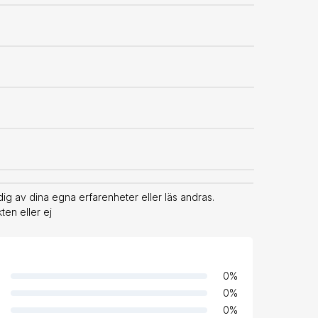
g av dina egna erfarenheter eller läs andras.
en eller ej
0
%
0
%
0
%