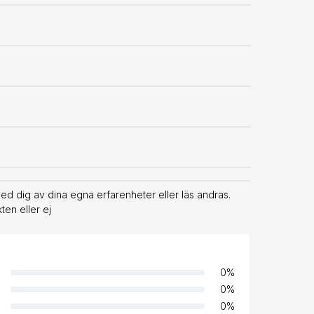
d dig av dina egna erfarenheter eller läs andras.
en eller ej
0
%
0
%
0
%