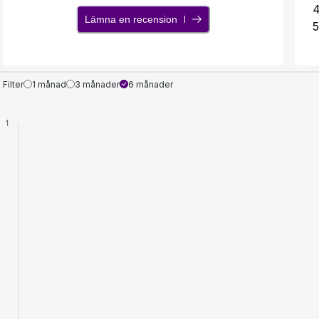
Lämna en recension
5
Filter
1 månad
3 månader
6 månader