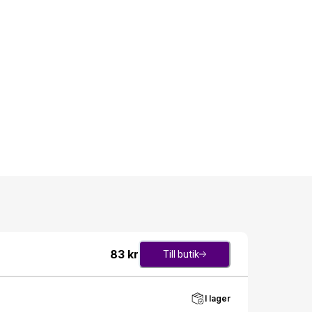
83
kr
Till butik
I lager