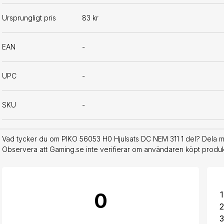
Ursprungligt pris
83 kr
EAN
-
UPC
-
SKU
-
Vad tycker du om PIKO 56053 H0 Hjulsats DC NEM 311 1 del? Dela me
Observera att Gaming.se inte verifierar om användaren köpt produkt
0
1
2
3