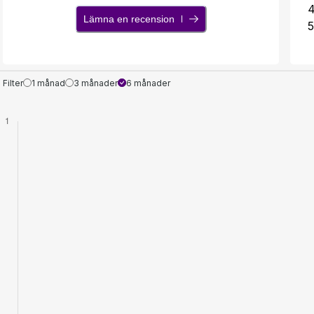
Lämna en recension
5
Filter
1 månad
3 månader
6 månader