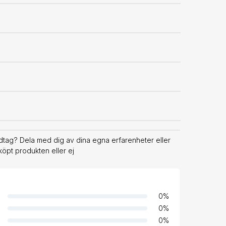
dtag? Dela med dig av dina egna erfarenheter eller
köpt produkten eller ej
0
%
0
%
0
%