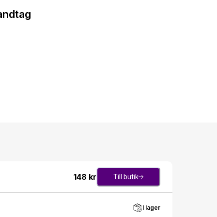
andtag
148
kr
Till butik
I lager