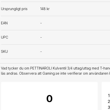
Ursprungligt pris
148 kr
EAN
-
UPC
-
SKU
-
Vad tycker du om PETTINAROLI Kulventil 3/4 uttag/uttag med T-han
läs andras. Observera att Gaming.se inte verifierar om användaren 
0
1
2
3