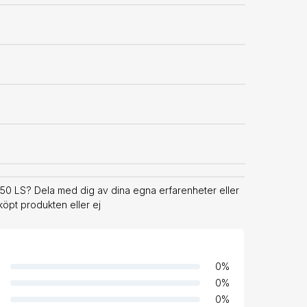
0 LS? Dela med dig av dina egna erfarenheter eller
köpt produkten eller ej
0
%
0
%
0
%