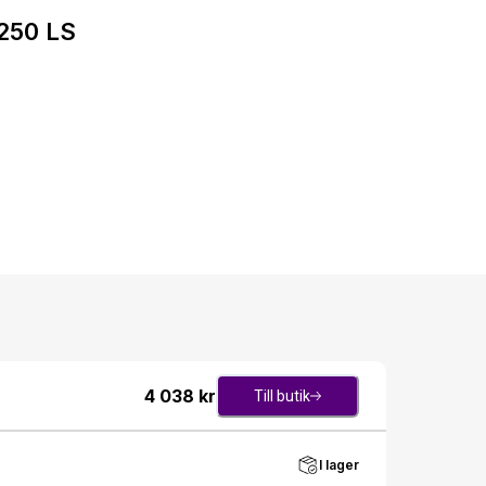
250 LS
4 038
kr
Till butik
I lager