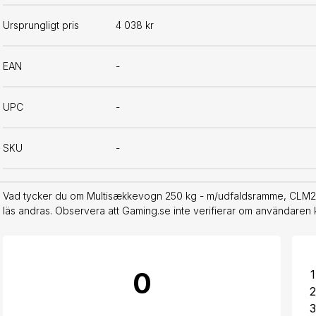
Ursprungligt pris
4 038 kr
EAN
-
UPC
-
SKU
-
Vad tycker du om Multisækkevogn 250 kg - m/udfaldsramme, CLM25
läs andras. Observera att Gaming.se inte verifierar om användaren 
0
1
2
3