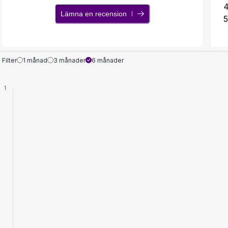
Lämna en recension
5
Filter
1 månad
3 månader
6 månader