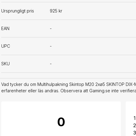
Ursprungligt pris
925 kr
EAN
-
UPC
-
SKU
-
Vad tycker du om Multihulpakning Skintop M20 2xø5 SKINTOP DIX-M
erfarenheter eller läs andras. Observera att Gaming.se inte verifie
0
1
2
3