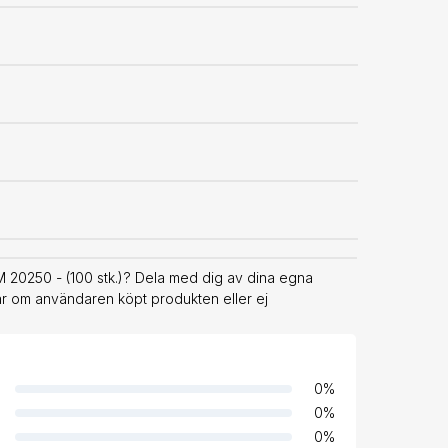
 20250 - (100 stk.)? Dela med dig av dina egna
rar om användaren köpt produkten eller ej
0
%
0
%
0
%