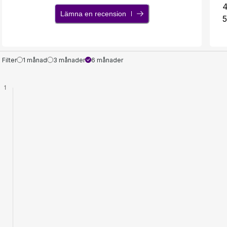
Lämna en recension
5
Filter
1 månad
3 månader
6 månader