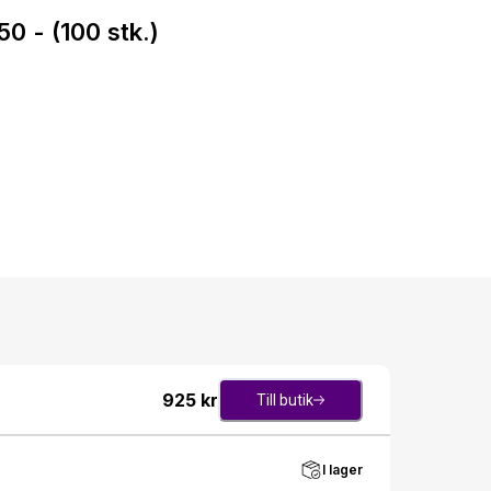
 - (100 stk.)
925
kr
Till butik
I lager