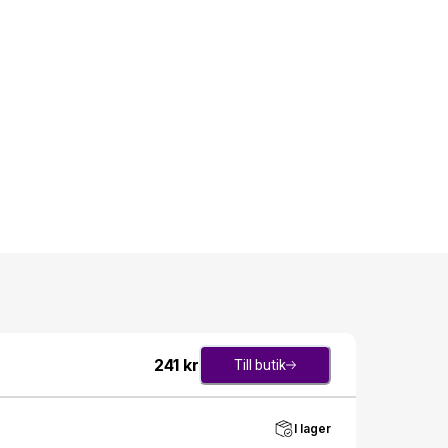
241
kr
Till butik
I lager