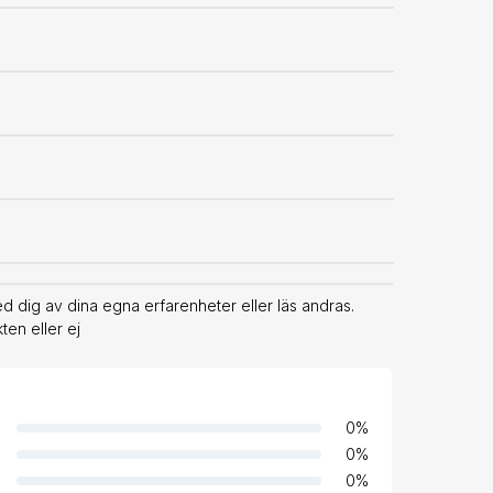
 dig av dina egna erfarenheter eller läs andras.
en eller ej
0
%
0
%
0
%