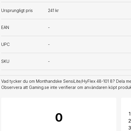
Ursprungligt pris
241 kr
EAN
-
UPC
-
SKU
-
Vad tycker du om Monthandske SensiLite/HyFlex 48-101 8? Dela med
Observera att Gaming.se inte verifierar om användaren köpt produkt
0
1
2
3