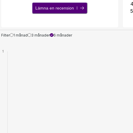
Lämna en recension
5
Filter
1 månad
3 månader
6 månader