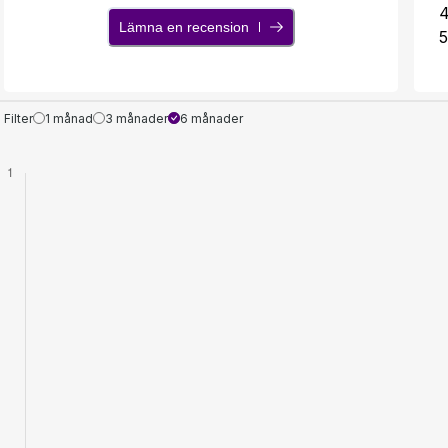
Lämna en recension
5
Filter
1 månad
3 månader
6 månader