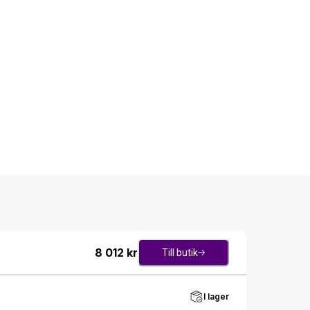
8 012
kr
Till butik
I lager