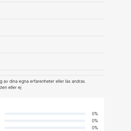
g av dina egna erfarenheter eller läs andras.
en eller ej
0
%
0
%
0
%