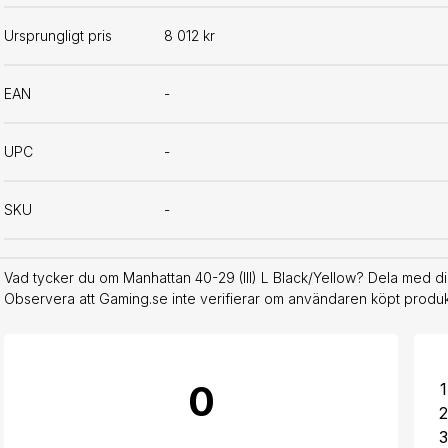
Ursprungligt pris
8 012 kr
EAN
-
UPC
-
SKU
-
Vad tycker du om Manhattan 40-29 (III) L Black/Yellow? Dela med di
Observera att Gaming.se inte verifierar om användaren köpt produkt
0
1
2
3