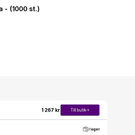
- (1000 st.)
1 267
kr
Till butik
I lager