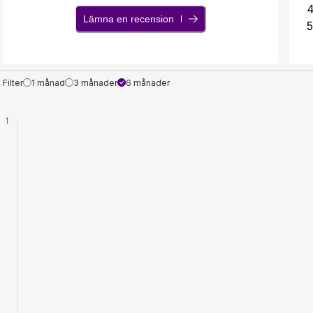
Lämna en recension
5
Filter
1 månad
3 månader
6 månader