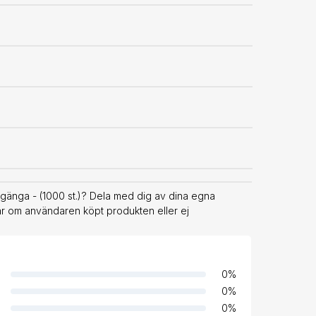
änga - (1000 st.)? Dela med dig av dina egna
rar om användaren köpt produkten eller ej
0
%
0
%
0
%