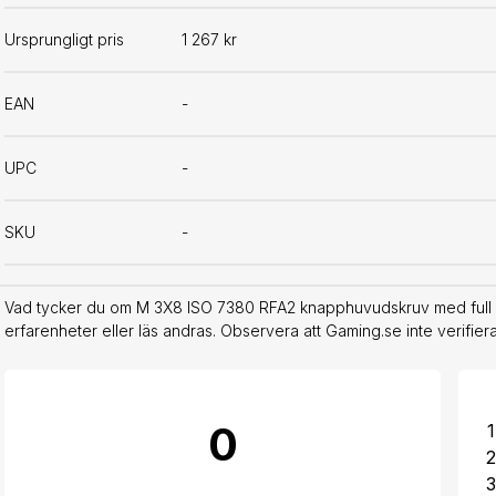
Ursprungligt pris
1 267 kr
EAN
-
UPC
-
SKU
-
Vad tycker du om M 3X8 ISO 7380 RFA2 knapphuvudskruv med full g
erfarenheter eller läs andras. Observera att Gaming.se inte verifie
0
1
2
3