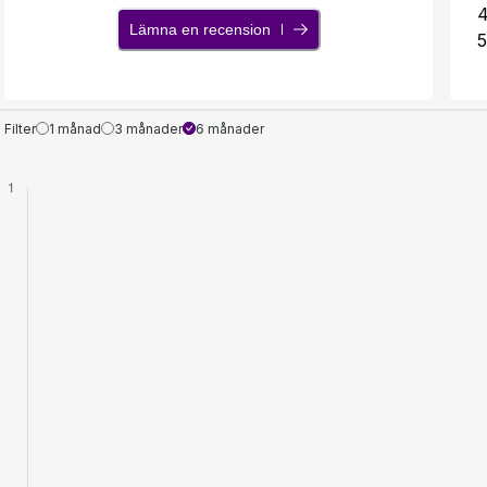
Lämna en recension
5
Filter
1 månad
3 månader
6 månader