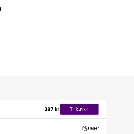
)
387
kr
Till butik
I lager