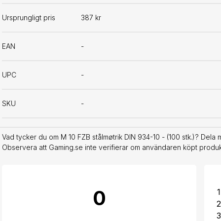
Ursprungligt pris
387 kr
EAN
-
UPC
-
SKU
-
Vad tycker du om M 10 FZB stålmøtrik DIN 934-10 - (100 stk.)? Dela 
Observera att Gaming.se inte verifierar om användaren köpt produkt
0
1
2
3