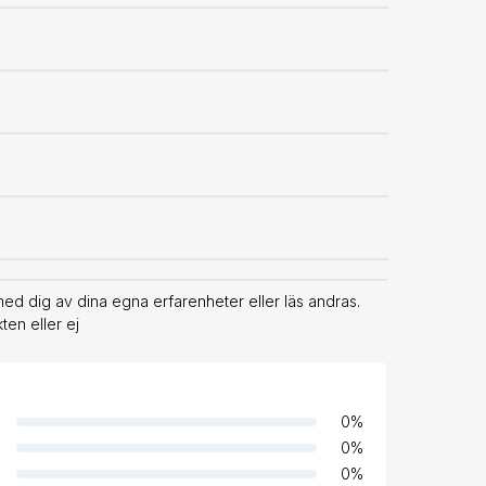
med dig av dina egna erfarenheter eller läs andras.
en eller ej
0
%
0
%
0
%