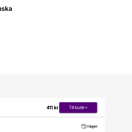
nska
411
kr
Till butik
I lager