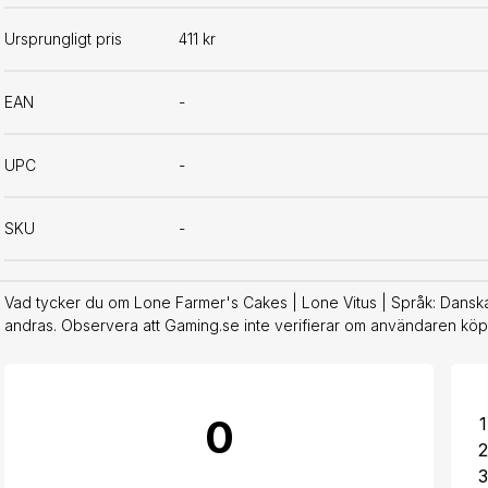
Ursprungligt pris
411 kr
EAN
-
UPC
-
SKU
-
Vad tycker du om Lone Farmer's Cakes | Lone Vitus | Språk: Danska
andras. Observera att Gaming.se inte verifierar om användaren köpt
0
1
2
3