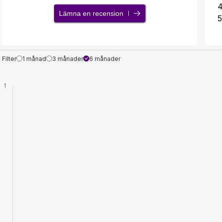
Lämna en recension
5
Filter
1 månad
3 månader
6 månader