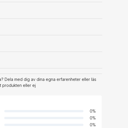
? Dela med dig av dina egna erfarenheter eller läs
 produkten eller ej
0
%
0
%
0
%