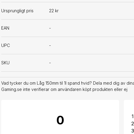
Ursprungligt pris
22 kr
EAN
-
UPC
-
SKU
-
Vad tycker du om Låg 150mm til 1l spand hvid? Dela med dig av dina
Gaming.se inte verifierar om användaren köpt produkten eller ej
0
1
2
3