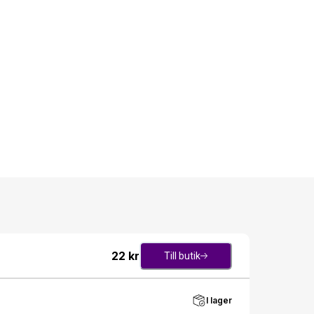
22
kr
Till butik
I lager