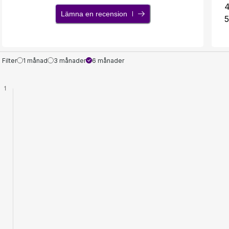
Lämna en recension
5
Filter
1 månad
3 månader
6 månader