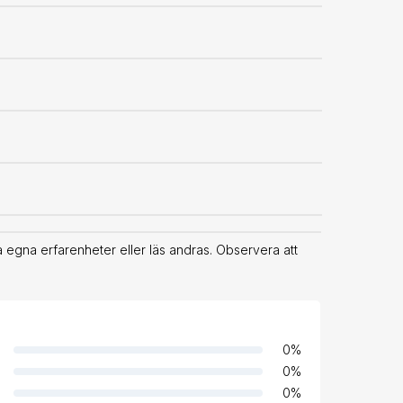
 egna erfarenheter eller läs andras. Observera att
0
%
0
%
0
%