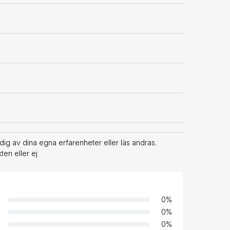
ig av dina egna erfarenheter eller läs andras.
en eller ej
0
%
0
%
0
%