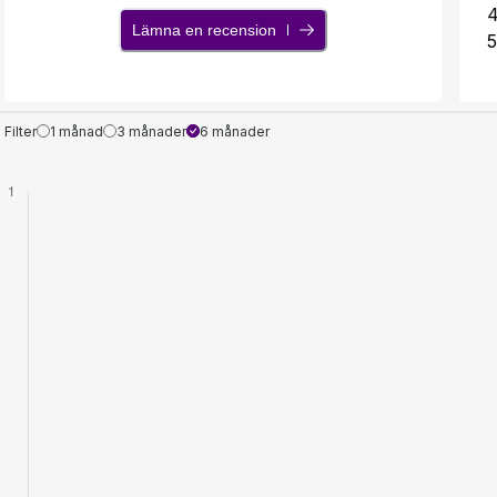
Lämna en recension
5
Filter
1 månad
3 månader
6 månader