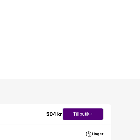
504
kr
Till butik
I lager