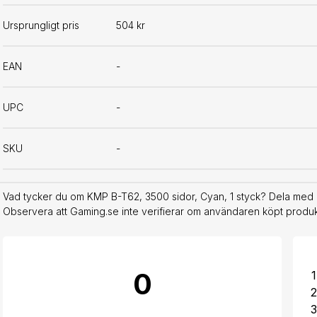
Ursprungligt pris
504 kr
EAN
-
UPC
-
SKU
-
Vad tycker du om KMP B-T62, 3500 sidor, Cyan, 1 styck? Dela med d
Observera att Gaming.se inte verifierar om användaren köpt produkt
0
1
2
3