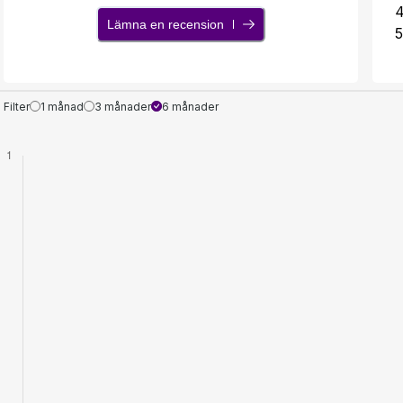
Lämna en recension
5
Filter
1 månad
3 månader
6 månader