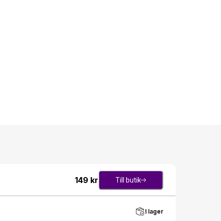
149
kr
Till butik
I lager