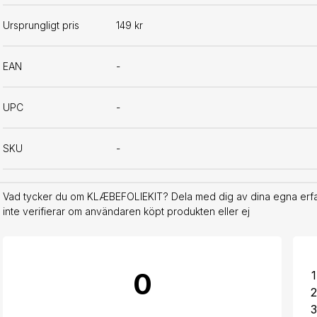
Ursprungligt pris
149 kr
EAN
-
UPC
-
SKU
-
Vad tycker du om KLÆBEFOLIEKIT? Dela med dig av dina egna erfar
inte verifierar om användaren köpt produkten eller ej
0
1
2
3