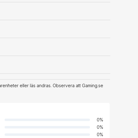
enheter eller läs andras. Observera att Gaming.se
0
%
0
%
0
%