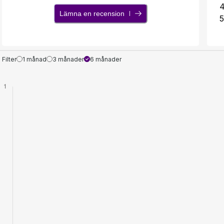
Lämna en recension
5
Filter
1 månad
3 månader
6 månader