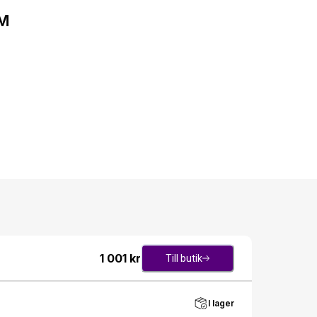
5M
1 001
kr
Till butik
I lager