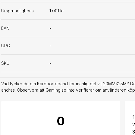
Ursprungligt pris
1 001 kr
EAN
-
UPC
-
SKU
-
Vad tycker du om Kardborreband för manlig del vit 20MMX25M? Dela
andras. Observera att Gaming.se inte verifierar om användaren köpt
0
1
2
3