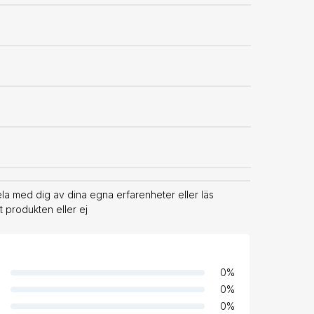
 med dig av dina egna erfarenheter eller läs
 produkten eller ej
0
%
0
%
0
%