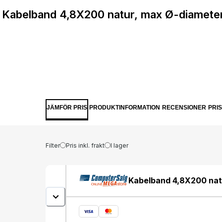
Kabelband 4,8X200 natur, max Ø-diameter 
JÄMFÖR PRIS
PRODUKTINFORMATION
RECENSIONER
PRI
Filter
Pris inkl. frakt
I lager
Kabelband 4,8X200 natu
230N, polyamid (PA) - (1