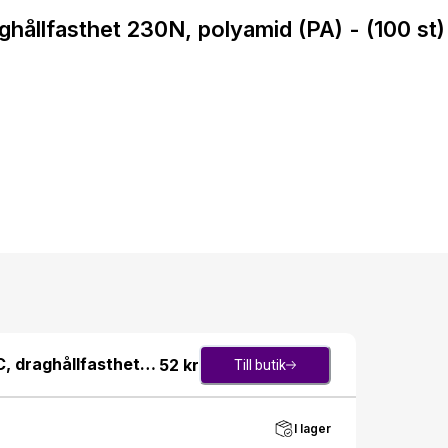
ållfasthet 230N, polyamid (PA) - (100 st)
, draghållfasthet
52
kr
Till butik
I lager