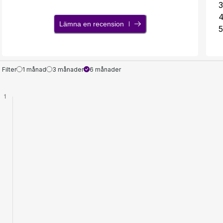
3
Lämna en recension
5
Filter
1 månad
3 månader
6 månader