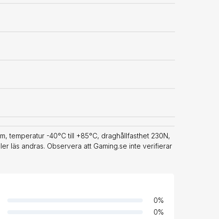
 temperatur -40°C till +85°C, draghållfasthet 230N,
er läs andras. Observera att Gaming.se inte verifierar
0
%
0
%