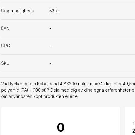
Ursprungligt pris
52 kr
EAN
-
UPC
-
SKU
-
Vad tycker du om Kabelband 4,8X200 natur, max Ø-diameter 49,5mm,
polyamid (PA) - (100 st)? Dela med dig av dina egna erfarenheter ell
om användaren köpt produkten eller ej
0
1
2