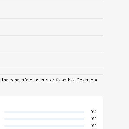
na egna erfarenheter eller läs andras. Observera
0
%
0
%
0
%