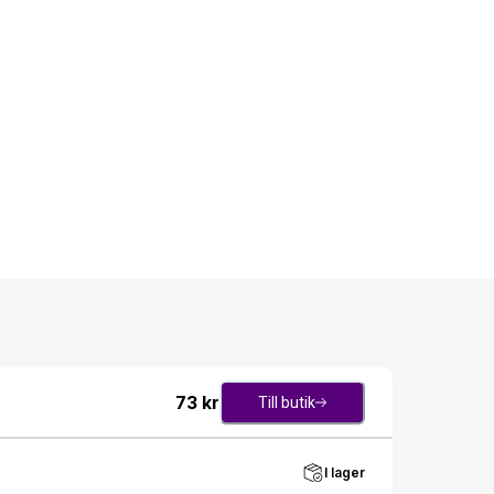
73
kr
Till butik
I lager