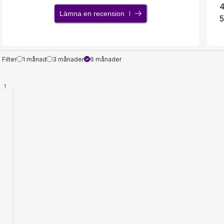
Lämna en recension
5
Filter
1 månad
3 månader
6 månader