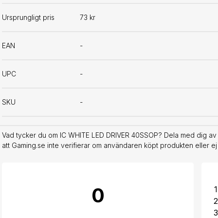
Ursprungligt pris
73 kr
EAN
-
UPC
-
SKU
-
Vad tycker du om IC WHITE LED DRIVER 40SSOP? Dela med dig av di
att Gaming.se inte verifierar om användaren köpt produkten eller ej
0
1
2
3