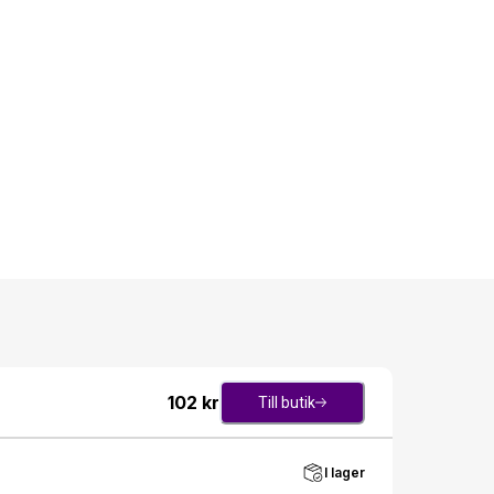
102
kr
Till butik
I lager