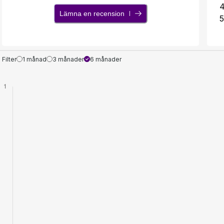
Lämna en recension
5
Filter
1 månad
3 månader
6 månader