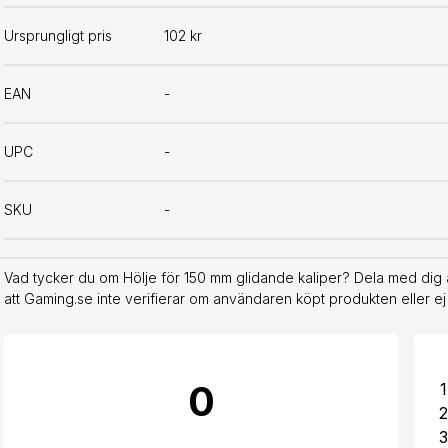
Ursprungligt pris
102 kr
EAN
-
UPC
-
SKU
-
Vad tycker du om Hölje för 150 mm glidande kaliper? Dela med dig 
att Gaming.se inte verifierar om användaren köpt produkten eller ej
0
1
2
3