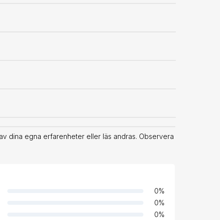
av dina egna erfarenheter eller läs andras. Observera
0
%
0
%
0
%