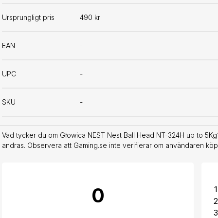
Ursprungligt pris
490 kr
EAN
-
UPC
-
SKU
-
Vad tycker du om Głowica NEST Nest Ball Head NT-324H up to 5Kg? 
andras. Observera att Gaming.se inte verifierar om användaren köpt
0
1
2
3