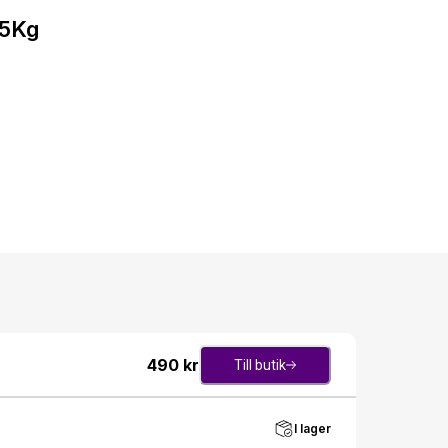
 5Kg
490
kr
Till butik
I lager