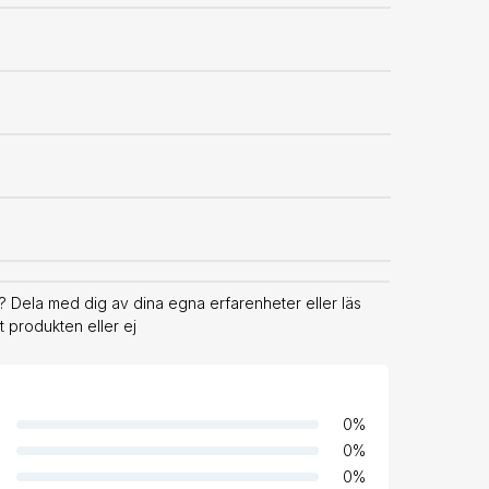
Dela med dig av dina egna erfarenheter eller läs
 produkten eller ej
0
%
0
%
0
%