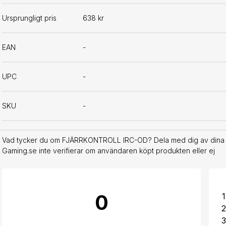
Ursprungligt pris
638 kr
EAN
-
UPC
-
SKU
-
Vad tycker du om FJÄRRKONTROLL IRC-OD? Dela med dig av dina eg
Gaming.se inte verifierar om användaren köpt produkten eller ej
0
1
2
3