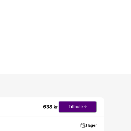
638
kr
Till butik
I lager