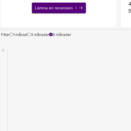
Lämna en recension
5
Filter
1 månad
3 månader
6 månader