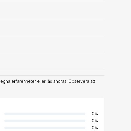
na erfarenheter eller läs andras. Observera att
0
%
0
%
0
%