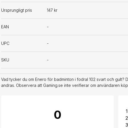
Ursprungligt pris
147 kr
EAN
-
UPC
-
SKU
-
Vad tycker du om Enero för badminton i fodral 102 svart och gult? 
andras. Observera att Gaming.se inte verifierar om användaren köpt
0
1
2
3