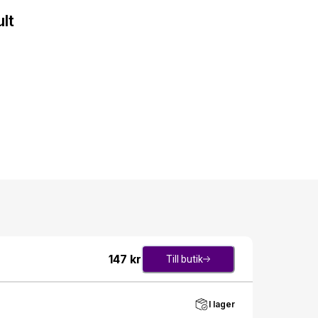
lt
147
kr
Till butik
I lager