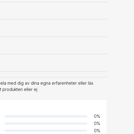
Dela med dig av dina egna erfarenheter eller läs
 produkten eller ej
0
%
0
%
0
%