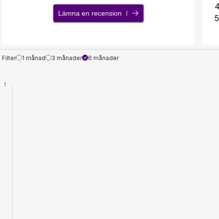
Lämna en recension
5
Filter
1 månad
3 månader
6 månader