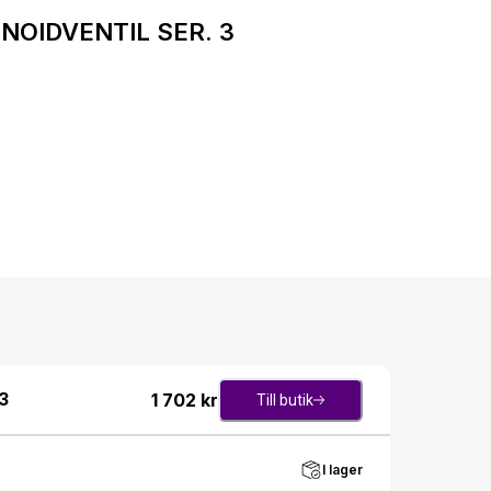
LENOIDVENTIL SER. 3
3
1 702
kr
Till butik
I lager