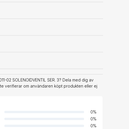
8-011-02 SOLENOIDVENTIL SER. 3? Dela med dig av
nte verifierar om användaren köpt produkten eller ej
0
%
0
%
0
%