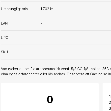
Ursprungligt pris
1 702 kr
EAN
-
UPC
-
SKU
-
Vad tycker du om Elektropneumatisk ventil-5/3 CC-1/8 -sol sol 36
dina egna erfarenheter eller läs andras. Observera att Gaming.se i
0
1
2
3