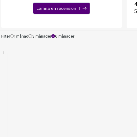
Lämna en recension
5
Filter
1 månad
3 månader
6 månader