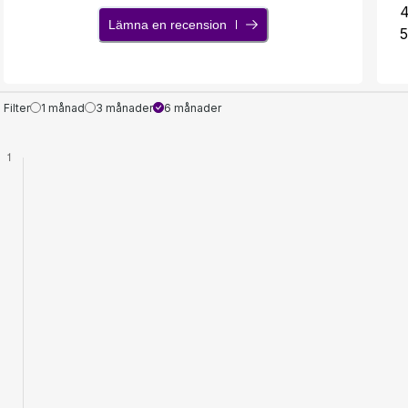
Lämna en recension
5
Filter
1 månad
3 månader
6 månader