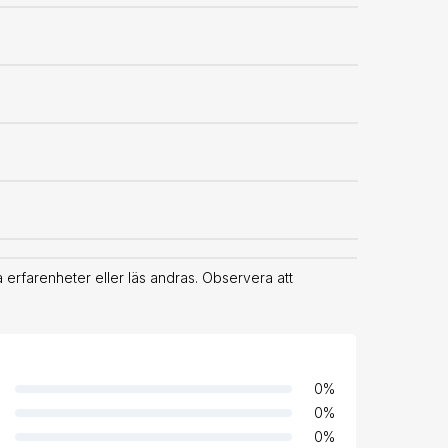
erfarenheter eller läs andras. Observera att
0
%
0
%
0
%