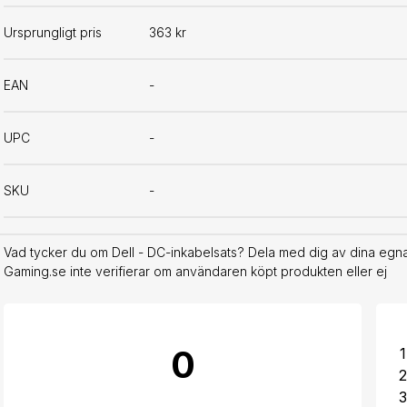
Ursprungligt pris
363 kr
EAN
-
UPC
-
SKU
-
Vad tycker du om Dell - DC-inkabelsats? Dela med dig av dina egna 
Gaming.se inte verifierar om användaren köpt produkten eller ej
0
1
2
3