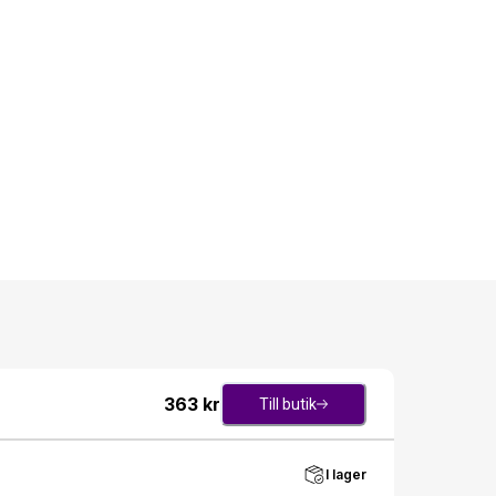
363
kr
Till butik
I lager