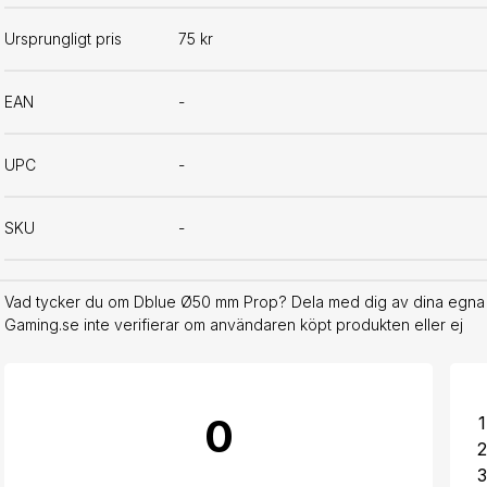
Ursprungligt pris
75 kr
EAN
-
UPC
-
SKU
-
Vad tycker du om Dblue Ø50 mm Prop? Dela med dig av dina egna er
Gaming.se inte verifierar om användaren köpt produkten eller ej
0
1
2
3