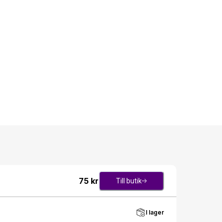
75
kr
Till butik
I lager