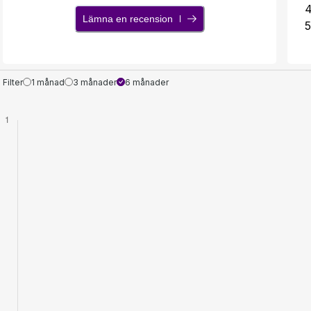
Lämna en recension
5
Filter
1 månad
3 månader
6 månader