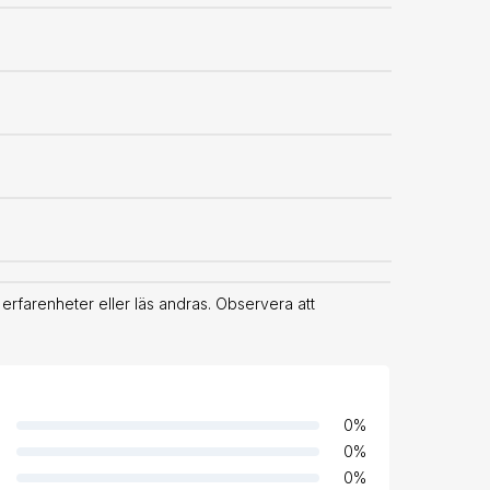
farenheter eller läs andras. Observera att
0
%
0
%
0
%