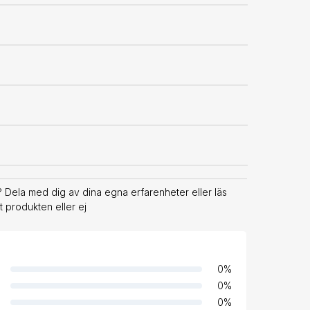
Dela med dig av dina egna erfarenheter eller läs
 produkten eller ej
0
%
0
%
0
%