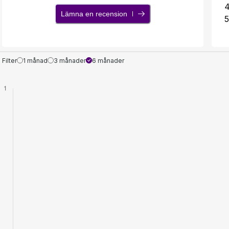
Lämna en recension
5
Filter
1 månad
3 månader
6 månader