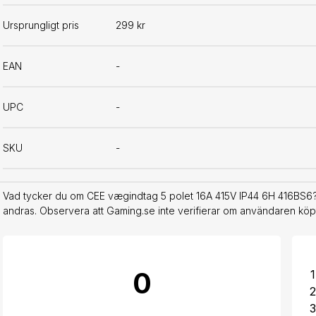
Ursprungligt pris
299 kr
EAN
-
UPC
-
SKU
-
Vad tycker du om CEE vægindtag 5 polet 16A 415V IP44 6H 416BS6? 
andras. Observera att Gaming.se inte verifierar om användaren köpt
0
1
2
3