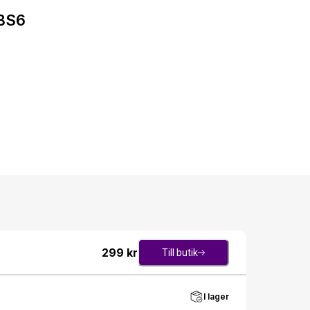
6BS6
299
kr
Till butik
I lager