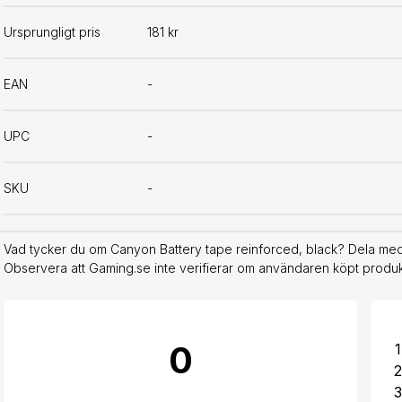
Ursprungligt pris
181 kr
EAN
-
UPC
-
SKU
-
Vad tycker du om Canyon Battery tape reinforced, black? Dela med 
Observera att Gaming.se inte verifierar om användaren köpt produkt
0
1
2
3