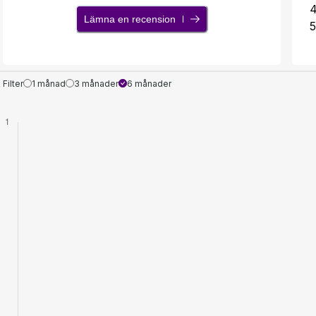
Lämna en recension
5
Filter
1 månad
3 månader
6 månader