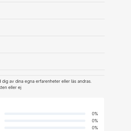
dig av dina egna erfarenheter eller läs andras.
en eller ej
0
%
0
%
0
%