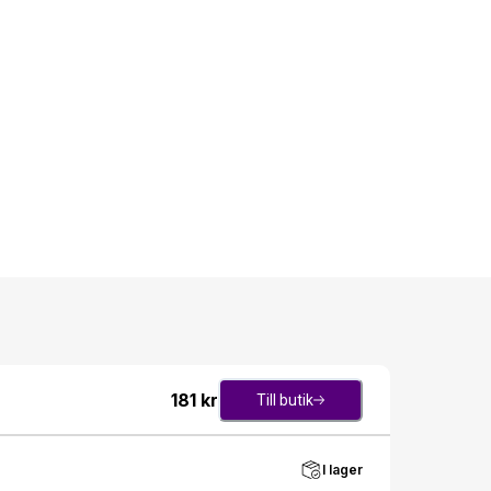
181
kr
Till butik
I lager