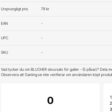
Ursprungligt pris
79 kr
EAN
-
UPC
-
SKU
-
Vad tycker du om BLUCHER skruvsats för galler - (5 påsar)? Dela me
Observera att Gaming.se inte verifierar om användaren köpt produkt
0
1
2
3