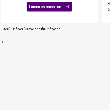
Lämna en recension
5
Filter
1 månad
3 månader
6 månader