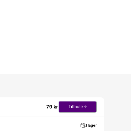
79
kr
Till butik
I lager