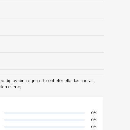
d dig av dina egna erfarenheter eller läs andras.
en eller ej
0
%
0
%
0
%