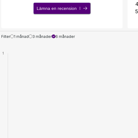
Lämna en recension
5
Filter
1 månad
3 månader
6 månader