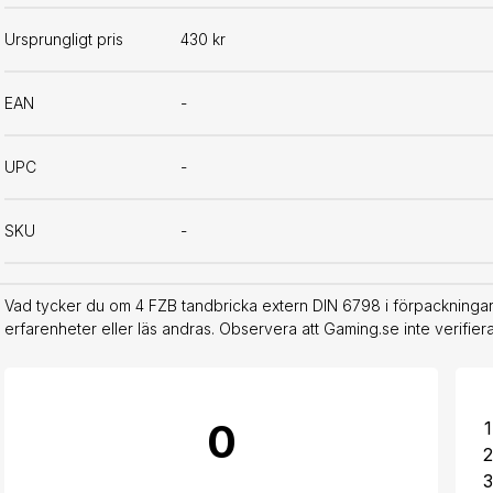
Ursprungligt pris
430 kr
EAN
-
UPC
-
SKU
-
Vad tycker du om 4 FZB tandbricka extern DIN 6798 i förpackningar
erfarenheter eller läs andras. Observera att Gaming.se inte verifie
0
1
2
3