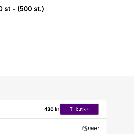
st - (500 st.)
430
kr
Till butik
I lager