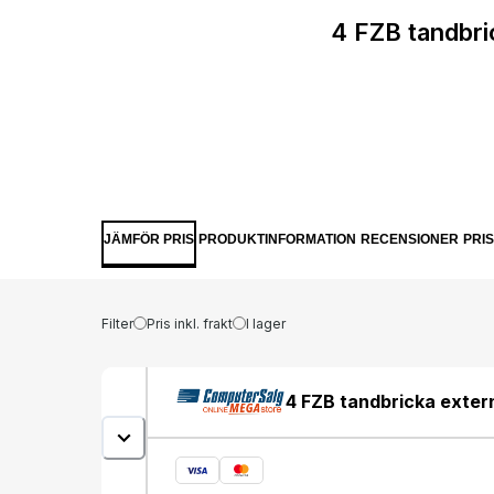
4 FZB tandbri
JÄMFÖR PRIS
PRODUKTINFORMATION
RECENSIONER
PRI
Filter
Pris inkl. frakt
I lager
4 FZB tandbricka extern