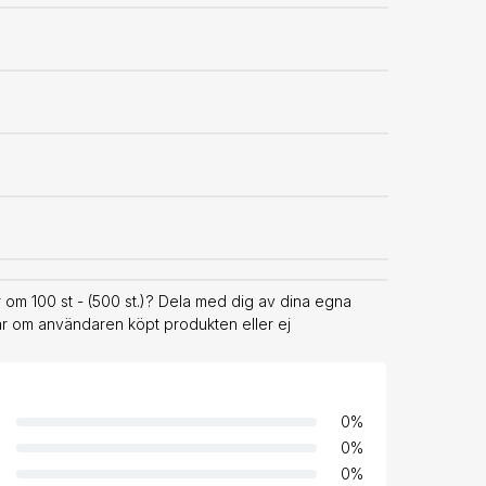
 om 100 st - (500 st.)? Dela med dig av dina egna
rar om användaren köpt produkten eller ej
0
%
0
%
0
%