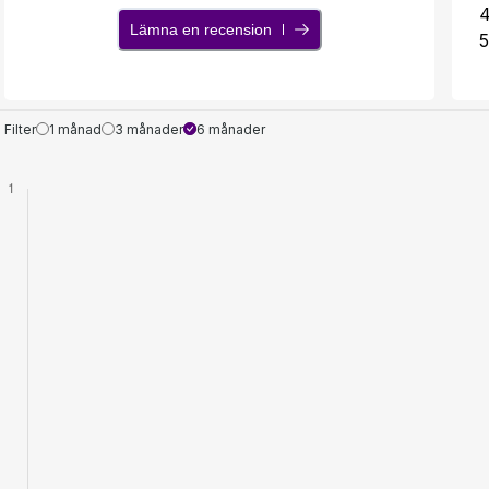
Lämna en recension
5
Filter
1 månad
3 månader
6 månader