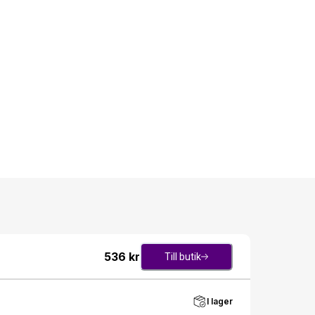
536
kr
Till butik
I lager