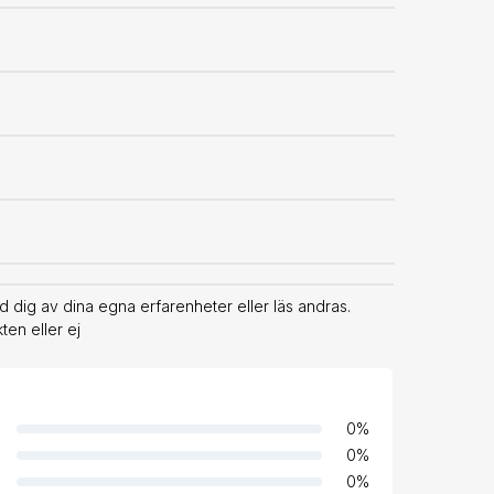
 dig av dina egna erfarenheter eller läs andras.
en eller ej
0
%
0
%
0
%