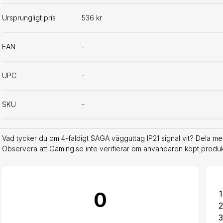
Ursprungligt pris
536 kr
EAN
-
UPC
-
SKU
-
Vad tycker du om 4-faldigt SAGA vägguttag IP21 signal vit? Dela med
Observera att Gaming.se inte verifierar om användaren köpt produkt
0
1
2
3