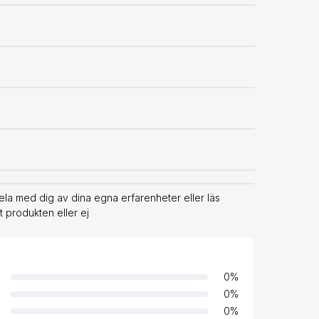
 Dela med dig av dina egna erfarenheter eller läs
 produkten eller ej
0
%
0
%
0
%