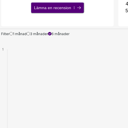
Lämna en recension
5
Filter
1 månad
3 månader
6 månader