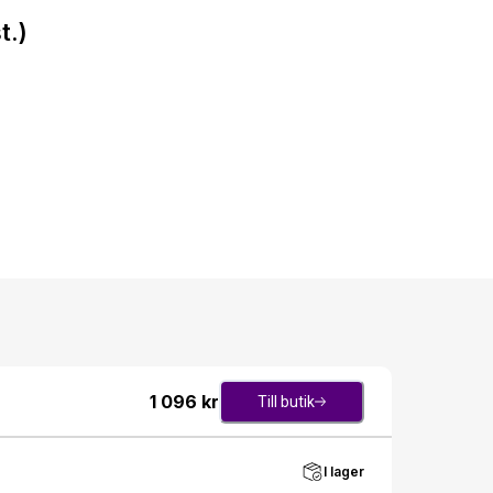
t.)
1 096
kr
Till butik
I lager