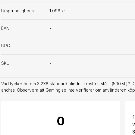
Ursprungligt pris
1 096 kr
EAN
-
UPC
-
SKU
-
Vad tycker du om 3,2X8 standard blindnit i rostfritt stål - (500 st.)?
andras. Observera att Gaming.se inte verifierar om användaren köpt
0
1
2
3