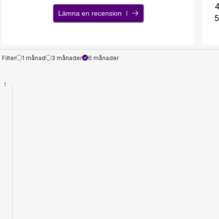
Lämna en recension
5
Filter
1 månad
3 månader
6 månader