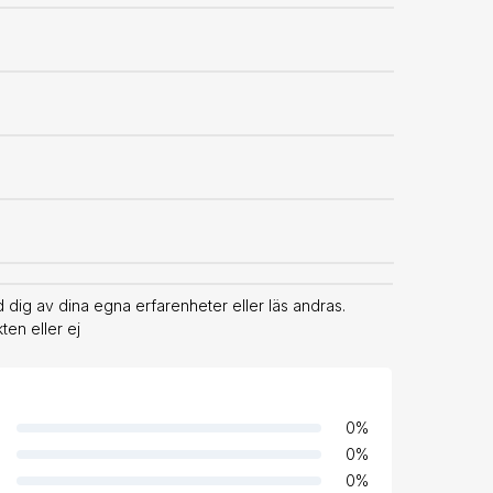
g av dina egna erfarenheter eller läs andras.
en eller ej
0
%
0
%
0
%