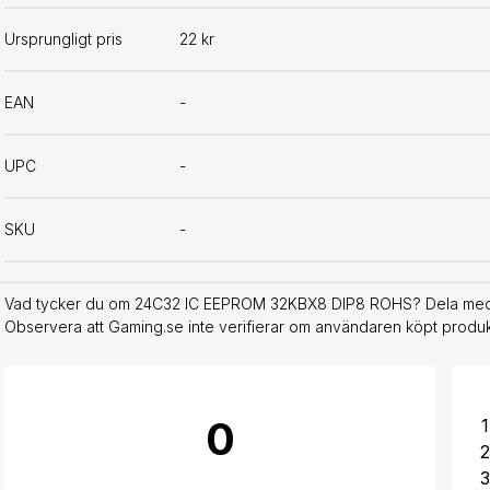
Ursprungligt pris
22 kr
EAN
-
UPC
-
SKU
-
Vad tycker du om 24C32 IC EEPROM 32KBX8 DIP8 ROHS? Dela med di
Observera att Gaming.se inte verifierar om användaren köpt produkt
0
1
2
3