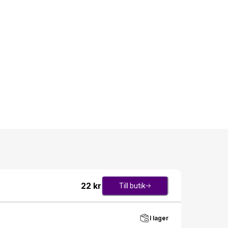
22
kr
Till butik
I lager