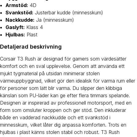
Armstöd:
4D
Svankstöd:
Justerbar kudde (minnesskum)
Nackkudde:
Ja (minnesskum)
Gaslyft:
Klass 4
Hjulbas:
Plast
Detaljerad beskrivning
Corsair T3 Rush är designad för gamers som värdesätter
komfort och en sval upplevelse. Genom att använda ett
mjukt tygmaterial på utsidan minimerar stolen
värmeuppbyggnad, vilket gör den idealisk för varma rum eller
för personer som lätt blir varma. Du slipper den klibbiga
känslan som PU-läder kan ge efter flera timmars spelande.
Designen är inspirerad av professionell motorsport, med en
form som omsluter kroppen och ger stöd. Den inkluderar
både en vadderad nackkudde och ett svankstöd i
minnesskum, vilket låter dig anpassa komforten. Trots en
hjulbas i plast känns stolen stabil och robust. T3 Rush