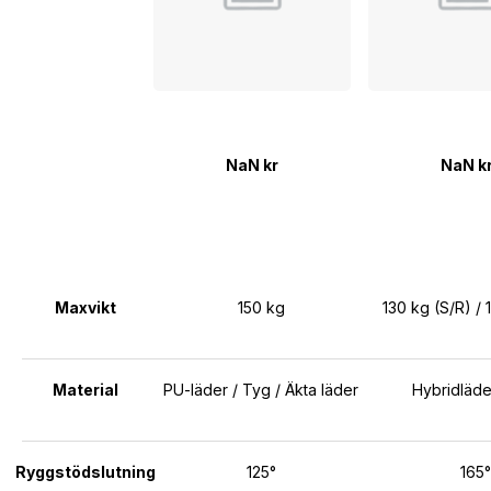
NaN kr
NaN k
Maxvikt
150 kg
130 kg (S/R) / 
Material
PU-läder / Tyg / Äkta läder
Hybridläde
Ryggstödslutning
125°
165°