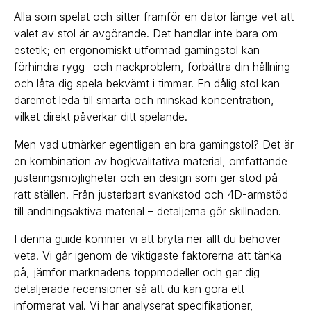
Alla som spelat och sitter framför en dator länge vet att
valet av stol är avgörande. Det handlar inte bara om
estetik; en ergonomiskt utformad gamingstol kan
förhindra rygg- och nackproblem, förbättra din hållning
och låta dig spela bekvämt i timmar. En dålig stol kan
däremot leda till smärta och minskad koncentration,
vilket direkt påverkar ditt spelande.
Men vad utmärker egentligen en bra gamingstol? Det är
en kombination av högkvalitativa material, omfattande
justeringsmöjligheter och en design som ger stöd på
rätt ställen. Från justerbart svankstöd och 4D-armstöd
till andningsaktiva material – detaljerna gör skillnaden.
I denna guide kommer vi att bryta ner allt du behöver
veta. Vi går igenom de viktigaste faktorerna att tänka
på, jämför marknadens toppmodeller och ger dig
detaljerade recensioner så att du kan göra ett
informerat val. Vi har analyserat specifikationer,