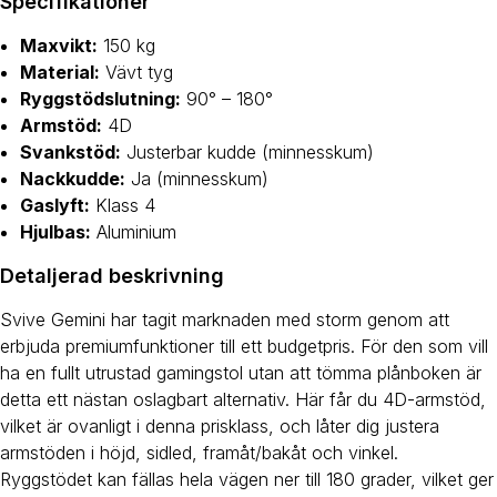
Specifikationer
Maxvikt:
150 kg
Material:
Vävt tyg
Ryggstödslutning:
90° – 180°
Armstöd:
4D
Svankstöd:
Justerbar kudde (minnesskum)
Nackkudde:
Ja (minnesskum)
Gaslyft:
Klass 4
Hjulbas:
Aluminium
Detaljerad beskrivning
Svive Gemini har tagit marknaden med storm genom att
erbjuda premiumfunktioner till ett budgetpris. För den som vill
ha en fullt utrustad gamingstol utan att tömma plånboken är
detta ett nästan oslagbart alternativ. Här får du 4D-armstöd,
vilket är ovanligt i denna prisklass, och låter dig justera
armstöden i höjd, sidled, framåt/bakåt och vinkel.
Ryggstödet kan fällas hela vägen ner till 180 grader, vilket ger