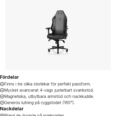
Fördelar
Finns i tre olika storlekar för perfekt passform.
Mycket avancerat 4-vägs justerbart svankstöd.
Magnetiska, utbytbara armstöd och nackkudde.
Generös lutning på ryggstödet (165°).
Nackdelar
Bland de dyraste på marknaden