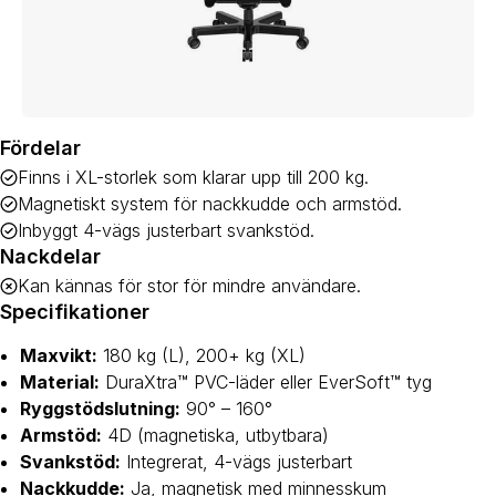
Fördelar
Finns i XL-storlek som klarar upp till 200 kg.
Magnetiskt system för nackkudde och armstöd.
Inbyggt 4-vägs justerbart svankstöd.
Nackdelar
Kan kännas för stor för mindre användare.
Specifikationer
Maxvikt:
180 kg (L), 200+ kg (XL)
Material:
DuraXtra™ PVC-läder eller EverSoft™ tyg
Ryggstödslutning:
90° – 160°
Armstöd:
4D (magnetiska, utbytbara)
Svankstöd:
Integrerat, 4-vägs justerbart
Nackkudde:
Ja, magnetisk med minnesskum