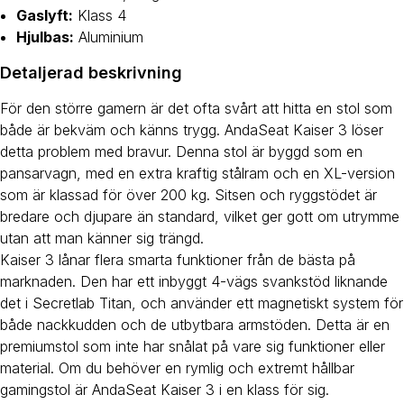
Gaslyft:
Klass 4
Hjulbas:
Aluminium
Detaljerad beskrivning
För den större gamern är det ofta svårt att hitta en stol som
både är bekväm och känns trygg. AndaSeat Kaiser 3 löser
detta problem med bravur. Denna stol är byggd som en
pansarvagn, med en extra kraftig stålram och en XL-version
som är klassad för över 200 kg. Sitsen och ryggstödet är
bredare och djupare än standard, vilket ger gott om utrymme
utan att man känner sig trängd.
Kaiser 3 lånar flera smarta funktioner från de bästa på
marknaden. Den har ett inbyggt 4-vägs svankstöd liknande
det i Secretlab Titan, och använder ett magnetiskt system för
både nackkudden och de utbytbara armstöden. Detta är en
premiumstol som inte har snålat på vare sig funktioner eller
material. Om du behöver en rymlig och extremt hållbar
gamingstol är AndaSeat Kaiser 3 i en klass för sig.