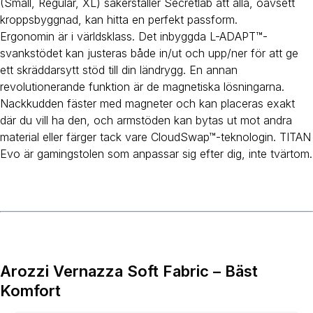
(Small, Regular, XL) säkerställer Secretlab att alla, oavsett
kroppsbyggnad, kan hitta en perfekt passform.
Ergonomin är i världsklass. Det inbyggda L-ADAPT™-
svankstödet kan justeras både in/ut och upp/ner för att ge
ett skräddarsytt stöd till din ländrygg. En annan
revolutionerande funktion är de magnetiska lösningarna.
Nackkudden fäster med magneter och kan placeras exakt
där du vill ha den, och armstöden kan bytas ut mot andra
material eller färger tack vare CloudSwap™-teknologin. TITAN
Evo är gamingstolen som anpassar sig efter dig, inte tvärtom.
Arozzi Vernazza Soft Fabric – Bäst
Komfort