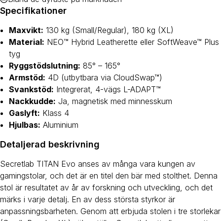
Specifikationer
Maxvikt:
130 kg (Small/Regular), 180 kg (XL)
Material:
NEO™ Hybrid Leatherette eller SoftWeave™ Plus
tyg
Ryggstödslutning:
85° – 165°
Armstöd:
4D (utbytbara via CloudSwap™)
Svankstöd:
Integrerat, 4-vägs L-ADAPT™
Nackkudde:
Ja, magnetisk med minnesskum
Gaslyft:
Klass 4
Hjulbas:
Aluminium
Detaljerad beskrivning
Secretlab TITAN Evo anses av många vara kungen av
gamingstolar, och det är en titel den bär med stolthet. Denna
stol är resultatet av år av forskning och utveckling, och det
märks i varje detalj. En av dess största styrkor är
anpassningsbarheten. Genom att erbjuda stolen i tre storlekar