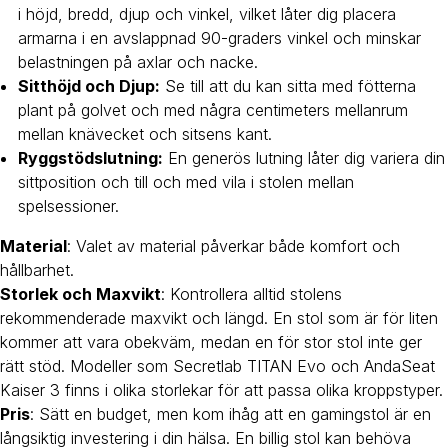
i höjd, bredd, djup och vinkel, vilket låter dig placera
armarna i en avslappnad 90-graders vinkel och minskar
belastningen på axlar och nacke.
Sitthöjd och Djup:
Se till att du kan sitta med fötterna
plant på golvet och med några centimeters mellanrum
mellan knävecket och sitsens kant.
Ryggstödslutning:
En generös lutning låter dig variera din
sittposition och till och med vila i stolen mellan
spelsessioner.
Material
: Valet av material påverkar både komfort och
hållbarhet.
Storlek och Maxvikt
: Kontrollera alltid stolens
rekommenderade maxvikt och längd. En stol som är för liten
kommer att vara obekväm, medan en för stor stol inte ger
rätt stöd. Modeller som Secretlab TITAN Evo och AndaSeat
Kaiser 3 finns i olika storlekar för att passa olika kroppstyper.
Pris
: Sätt en budget, men kom ihåg att en gamingstol är en
långsiktig investering i din hälsa. En billig stol kan behöva