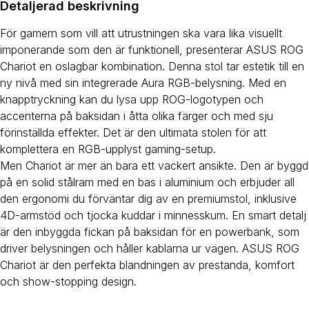
Detaljerad beskrivning
För gamern som vill att utrustningen ska vara lika visuellt
imponerande som den är funktionell, presenterar ASUS ROG
Chariot en oslagbar kombination. Denna stol tar estetik till en
ny nivå med sin integrerade Aura RGB-belysning. Med en
knapptryckning kan du lysa upp ROG-logotypen och
accenterna på baksidan i åtta olika färger och med sju
förinställda effekter. Det är den ultimata stolen för att
komplettera en RGB-upplyst gaming-setup.
Men Chariot är mer än bara ett vackert ansikte. Den är byggd
på en solid stålram med en bas i aluminium och erbjuder all
den ergonomi du förväntar dig av en premiumstol, inklusive
4D-armstöd och tjocka kuddar i minnesskum. En smart detalj
är den inbyggda fickan på baksidan för en powerbank, som
driver belysningen och håller kablarna ur vägen. ASUS ROG
Chariot är den perfekta blandningen av prestanda, komfort
och show-stopping design.