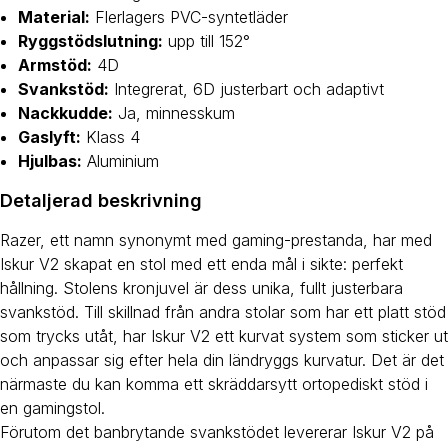
Material:
Flerlagers PVC-syntetläder
Ryggstödslutning:
upp till 152°
Armstöd:
4D
Svankstöd:
Integrerat, 6D justerbart och adaptivt
Nackkudde:
Ja, minnesskum
Gaslyft:
Klass 4
Hjulbas:
Aluminium
Detaljerad beskrivning
Razer, ett namn synonymt med gaming-prestanda, har med
Iskur V2 skapat en stol med ett enda mål i sikte: perfekt
hållning. Stolens kronjuvel är dess unika, fullt justerbara
svankstöd. Till skillnad från andra stolar som har ett platt stöd
som trycks utåt, har Iskur V2 ett kurvat system som sticker ut
och anpassar sig efter hela din ländryggs kurvatur. Det är det
närmaste du kan komma ett skräddarsytt ortopediskt stöd i
en gamingstol.
Förutom det banbrytande svankstödet levererar Iskur V2 på