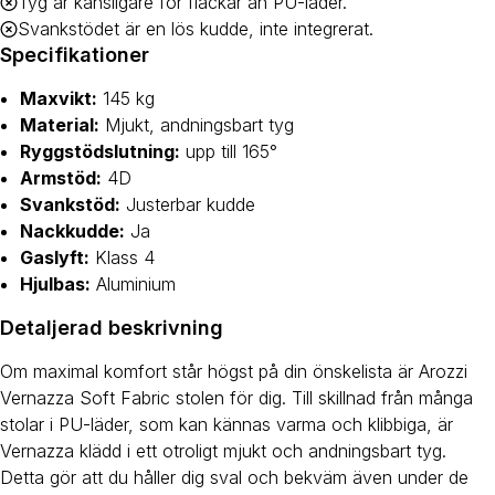
Tyg är känsligare för fläckar än PU-läder.
Svankstödet är en lös kudde, inte integrerat.
Specifikationer
Maxvikt:
145 kg
Material:
Mjukt, andningsbart tyg
Ryggstödslutning:
upp till 165°
Armstöd:
4D
Svankstöd:
Justerbar kudde
Nackkudde:
Ja
Gaslyft:
Klass 4
Hjulbas:
Aluminium
Detaljerad beskrivning
Om maximal komfort står högst på din önskelista är Arozzi
Vernazza Soft Fabric stolen för dig. Till skillnad från många
stolar i PU-läder, som kan kännas varma och klibbiga, är
Vernazza klädd i ett otroligt mjukt och andningsbart tyg.
Detta gör att du håller dig sval och bekväm även under de