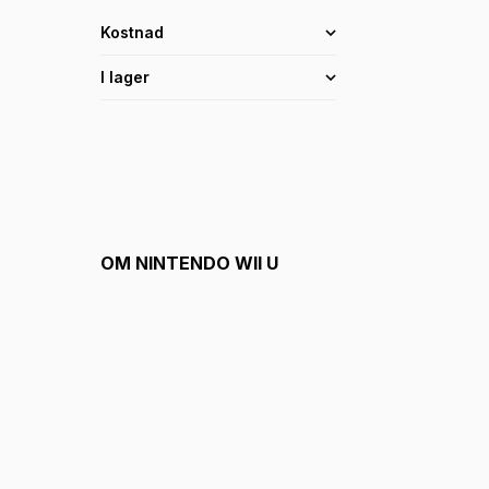
Kostnad
I lager
OM
NINTENDO WII U